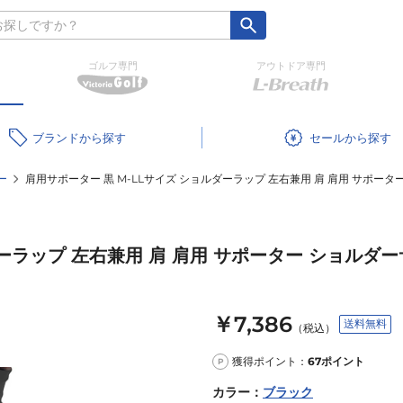
ゴルフ専門
アウトドア専門
ブランド
セール
ー
肩用サポーター 黒 M-LLサイズ ショルダーラップ 左右兼用 肩 肩用 サポー
ダーラップ 左右兼用 肩 肩用 サポーター ショルダ
￥7,386
送料無料
（税込）
獲得ポイント：
67
ポイント
P
カラー
：
ブラック