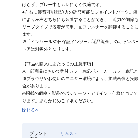
ばらず、プレー中もムレにくく快適です。
●左右に装着可能:圧迫力の調節可能なジョイントパーツ。
により左右どちらにも装着することができ、圧迫力の調節
リーブタイプで装着が簡単。面ファスナーを調節すること
ます。
※「インソール30日保証インソール返品返金」のキャンペ
トアは対象外となります。
【商品の購入にあたっての注意事項】
※一部商品において弊社カラー表記がメーカーカラー表記
※ブラウザやお使いのモニター環境により、掲載画像と実
合があります。
※掲載の価格・製品のパッケージ・デザイン・仕様につい
ります。あらかじめご了承ください。
閉じる
ブランド
ザムスト