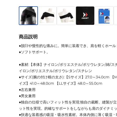
商品説明
●脱臼や慢性的な痛みに。簡単に装着でき、肩を軽くホール
●ソフトサポート。
●素材:【本体】ナイロン/ポリエステル/ポリウレタン/綿/
イロン/ポリエステル/ポリウレタン/スチレン
●サイズ(腕の付け根の太さ):【Sサイズ】27.0～34.0cm 【M
イズ】41.0～48.0cm 【LLサイズ】48.0～55.0cm
●左右兼用
●男女兼用
●独自の仕様で高いフィット性を実現:独自の裁断、縫製が
ット性を実現。的確なサポートをしながらも肩のダイナミ
●快適な装着感の吸湿・吸水性素材。本体内側に薄く吸湿・