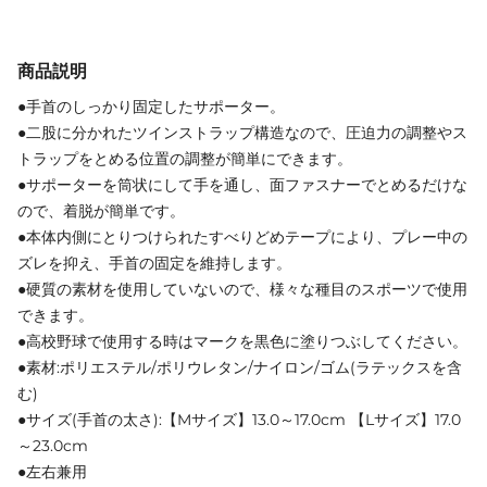
商品説明
●手首のしっかり固定したサポーター。
●二股に分かれたツインストラップ構造なので、圧迫力の調整やス
トラップをとめる位置の調整が簡単にできます。
●サポーターを筒状にして手を通し、面ファスナーでとめるだけな
ので、着脱が簡単です。
●本体内側にとりつけられたすべりどめテープにより、プレー中の
ズレを抑え、手首の固定を維持します。
●硬質の素材を使用していないので、様々な種目のスポーツで使用
できます。
●高校野球で使用する時はマークを黒色に塗りつぶしてください。
●素材:ポリエステル/ポリウレタン/ナイロン/ゴム(ラテックスを含
む)
●サイズ(手首の太さ):【Mサイズ】13.0～17.0cm 【Lサイズ】17.0
～23.0cm
●左右兼用