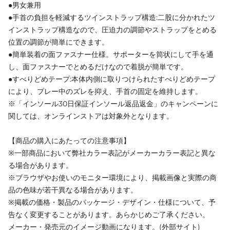
●男女兼用
●手首の負担を軽減するツインストラップ構造:二股に分かれたツ
インストラップ構造なので、圧迫力の調節やストラップをとめる
位置の調節が簡単にできます。
●簡単装着の面ファスナー仕様。サポーターを筒状にして手を通
し、面ファスナーでとめるだけなので着脱が簡単です。
●すべりどめテープ:本体内側に取りつけられたすべりどめテープ
により、プレー中のズレを抑え、手首の固定を維持します。
※「インソール30日保証インソール返品返金」のキャンペーンに
関しては、オンラインストアは対象外となります。
【商品の購入にあたっての注意事項】
※一部商品において弊社カラー表記がメーカーカラー表記と異な
る場合があります。
※ブラウザやお使いのモニター環境により、掲載画像と実際の商
品の色味が若干異なる場合があります。
※掲載の価格・製品のパッケージ・デザイン・仕様について、予
告なく変更することがあります。あらかじめご了承ください。
メーカー・発売元のイメージ動画になります。(外部サイト)