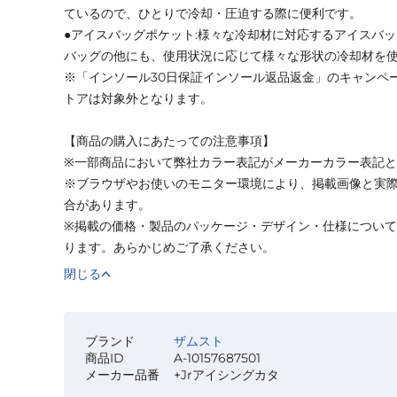
ているので、ひとりで冷却・圧迫する際に便利です。
●アイスバッグポケット:様々な冷却材に対応するアイスバ
バッグの他にも、使用状況に応じて様々な形状の冷却材を
※「インソール30日保証インソール返品返金」のキャンペ
トアは対象外となります。
【商品の購入にあたっての注意事項】
※一部商品において弊社カラー表記がメーカーカラー表記
※ブラウザやお使いのモニター環境により、掲載画像と実
合があります。
※掲載の価格・製品のパッケージ・デザイン・仕様につい
ります。あらかじめご了承ください。
閉じる
ブランド
ザムスト
商品ID
A-10157687501
メーカー品番
+Jrアイシングカタ