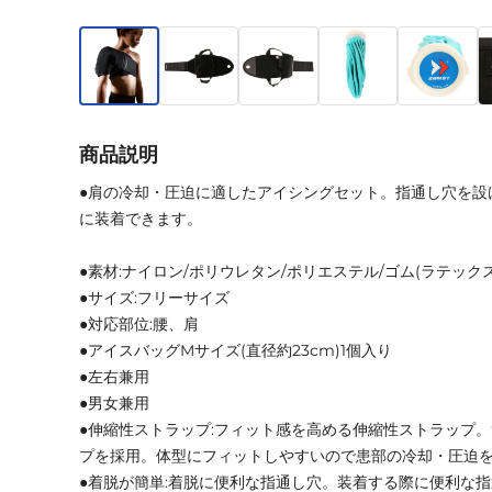
商品説明
●肩の冷却・圧迫に適したアイシングセット。指通し穴を設
に装着できます。
●素材:ナイロン/ポリウレタン/ポリエステル/ゴム(ラテック
●サイズ:フリーサイズ
●対応部位:腰、肩
●アイスバッグMサイズ(直径約23cm)1個入り
●左右兼用
●男女兼用
●伸縮性ストラップ:フィット感を高める伸縮性ストラップ
プを採用。体型にフィットしやすいので患部の冷却・圧迫
●着脱が簡単:着脱に便利な指通し穴。装着する際に便利な