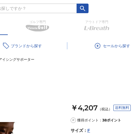
ゴルフ専門
アウトドア専門
ブランド
セール
用アイシングサポーター
￥4,207
送料無料
（税込）
獲得ポイント：
38
ポイント
P
サイズ
：
F