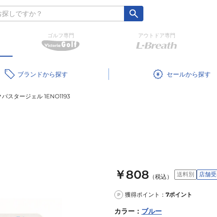
ゴルフ専門
アウトドア専門
ブランド
セール
パスタージェル 1ENO1193
￥808
送料別
店舗受
（税込）
獲得ポイント：
7
ポイント
P
カラー
：
ブルー