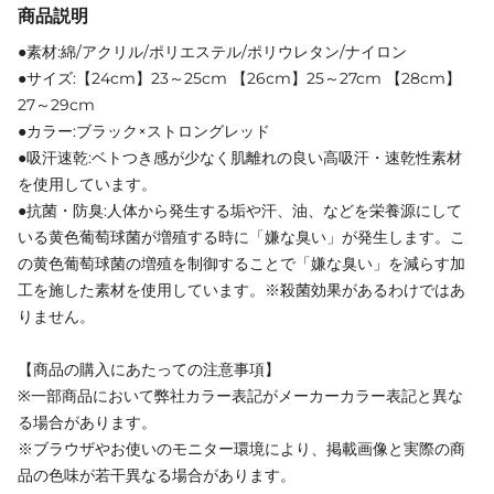
商品説明
●素材:綿/アクリル/ポリエステル/ポリウレタン/ナイロン
●サイズ:【24cm】23～25cm 【26cm】25～27cm 【28cm】
27～29cm
●カラー:ブラック×ストロングレッド
●吸汗速乾:ベトつき感が少なく肌離れの良い高吸汗・速乾性素材
を使用しています。
●抗菌・防臭:人体から発生する垢や汗、油、などを栄養源にして
いる黄色葡萄球菌が増殖する時に「嫌な臭い」が発生します。こ
の黄色葡萄球菌の増殖を制御することで「嫌な臭い」を減らす加
工を施した素材を使用しています。※殺菌効果があるわけではあ
りません。
【商品の購入にあたっての注意事項】
※一部商品において弊社カラー表記がメーカーカラー表記と異な
る場合があります。
※ブラウザやお使いのモニター環境により、掲載画像と実際の商
品の色味が若干異なる場合があります。