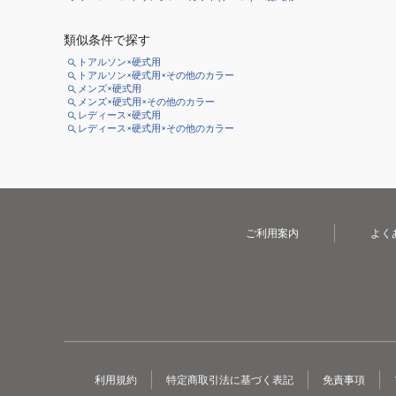
類似条件で探す
トアルソン×硬式用
トアルソン×硬式用×その他のカラー
メンズ×硬式用
メンズ×硬式用×その他のカラー
レディース×硬式用
レディース×硬式用×その他のカラー
ご利用案内
よく
利用規約
特定商取引法に基づく表記
免責事項