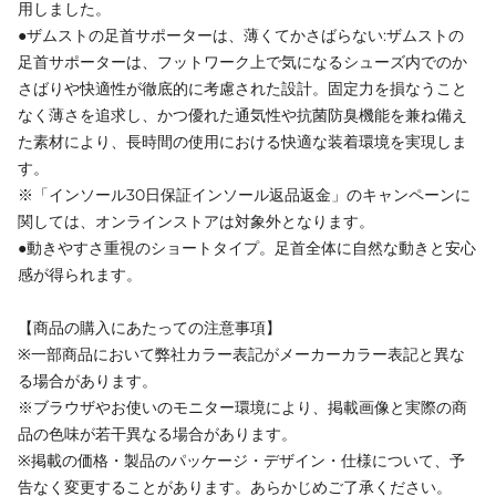
用しました。
●ザムストの足首サポーターは、薄くてかさばらない:ザムストの
足首サポーターは、フットワーク上で気になるシューズ内でのか
さばりや快適性が徹底的に考慮された設計。固定力を損なうこと
なく薄さを追求し、かつ優れた通気性や抗菌防臭機能を兼ね備え
た素材により、長時間の使用における快適な装着環境を実現しま
す。
※「インソール30日保証インソール返品返金」のキャンペーンに
関しては、オンラインストアは対象外となります。
●動きやすさ重視のショートタイプ。足首全体に自然な動きと安心
感が得られます。
【商品の購入にあたっての注意事項】
※一部商品において弊社カラー表記がメーカーカラー表記と異な
る場合があります。
※ブラウザやお使いのモニター環境により、掲載画像と実際の商
品の色味が若干異なる場合があります。
※掲載の価格・製品のパッケージ・デザイン・仕様について、予
告なく変更することがあります。あらかじめご了承ください。