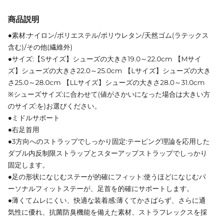
商品説明
●素材:ナイロン/ポリエステル/ポリウレタン/天然ゴム(ラテックス
含む)/その他(繊維外)
●サイズ:【Sサイズ】シューズの大きさ19.0～22.0cm 【Mサイ
ズ】シューズの大きさ22.0～25.0cm 【Lサイズ】シューズの大き
さ25.0～28.0cm 【LLサイズ】シューズの大きさ28.0～31.0cm
※シューズサイズ:に合わせて(値がさかいになった場合は大きい方
のサイズ:を)お選びください。
●ミドルサポート
●右足首用
●3方向へのストラップでしっかり固定:テーピング理論を応用した
ダブル内反制限ストラップとスターアップストラップでしっかり
固定します。
●足の形状になじむステーが的確にフィット:使うほどになじむパ
ーソナルフィットステーが、足首を的確にサポートします。
●薄くてムレにくい、快適な装着感:薄くてかさばらず、さらに通
気性に優れ、抗菌防臭機能を備えた素材、ストラフレックスを採