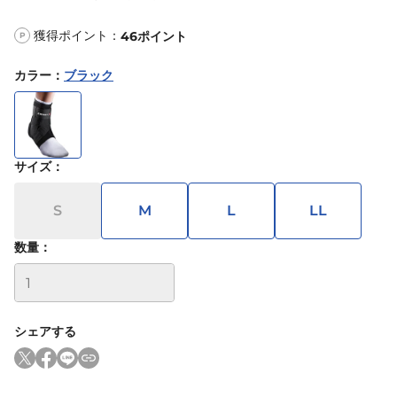
獲得ポイント：
46
ポイント
P
カラー
：
ブラック
サイズ
：
S
M
L
LL
数量：
シェアする