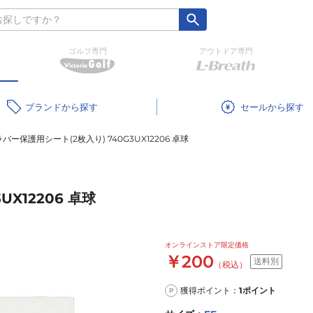
ゴルフ専門
アウトドア専門
ブランド
セール
バー保護用シート(2枚入り) 740G3UX12206 卓球
X12206 卓球
オンラインストア限定価格
￥200
送料別
（税込）
獲得ポイント：
1
ポイント
P