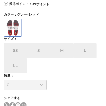
獲得ポイント：
39
ポイント
P
カラー
：
グレー×レッド
サイズ
：
SS
S
M
L
LL
数量：
シェアする