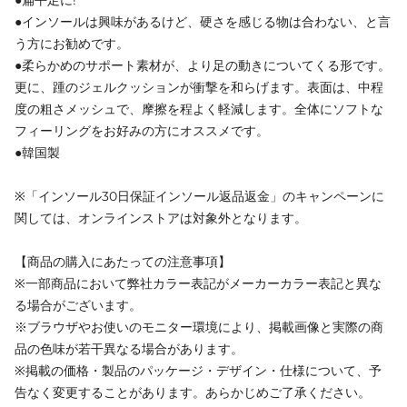
●扁平足に!
●インソールは興味があるけど、硬さを感じる物は合わない、と言
う方にお勧めです。
●柔らかめのサポート素材が、より足の動きについてくる形です。
更に、踵のジェルクッションが衝撃を和らげます。表面は、中程
度の粗さメッシュで、摩擦を程よく軽減します。全体にソフトな
フィーリングをお好みの方にオススメです。
●韓国製
※「インソール30日保証インソール返品返金」のキャンペーンに
関しては、オンラインストアは対象外となります。
【商品の購入にあたっての注意事項】
※一部商品において弊社カラー表記がメーカーカラー表記と異な
る場合がございます。
※ブラウザやお使いのモニター環境により、掲載画像と実際の商
品の色味が若干異なる場合があります。
※掲載の価格・製品のパッケージ・デザイン・仕様について、予
告なく変更することがあります。あらかじめご了承ください。