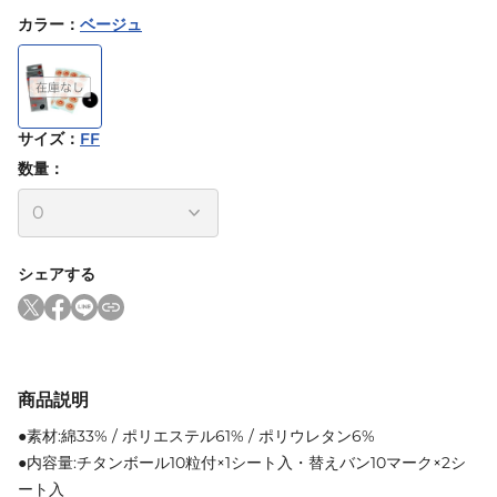
カラー
：
ベージュ
サイズ
：
FF
数量：
シェアする
商品説明
●素材:綿33% / ポリエステル61% / ポリウレタン6%
●内容量:チタンボール10粒付×1シート入・替えバン10マーク×2シ
ート入