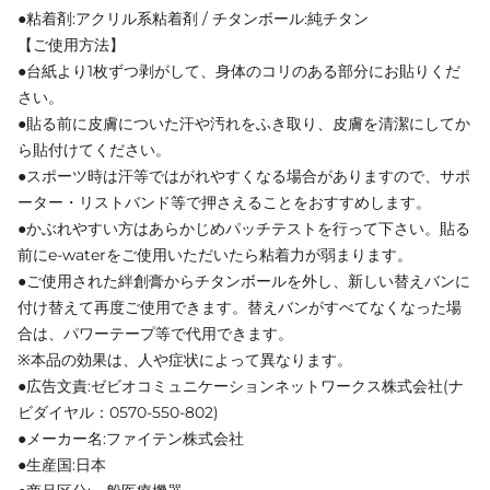
●粘着剤:アクリル系粘着剤 / チタンボール:純チタン
【ご使用方法】
●台紙より1枚ずつ剥がして、身体のコリのある部分にお貼りくだ
さい。
●貼る前に皮膚についた汗や汚れをふき取り、皮膚を清潔にしてか
ら貼付けてください。
●スポーツ時は汗等ではがれやすくなる場合がありますので、サポ
ーター・リストバンド等で押さえることをおすすめします。
●かぶれやすい方はあらかじめパッチテストを行って下さい。貼る
前にe-waterをご使用いただいたら粘着力が弱まります。
●ご使用された絆創膏からチタンボールを外し、新しい替えバンに
付け替えて再度ご使用できます。替えバンがすべてなくなった場
合は、パワーテープ等で代用できます。
※本品の効果は、人や症状によって異なります。
●広告文責:ゼビオコミュニケーションネットワークス株式会社(ナ
ビダイヤル：0570-550-802)
●メーカー名:ファイテン株式会社
●生産国:日本