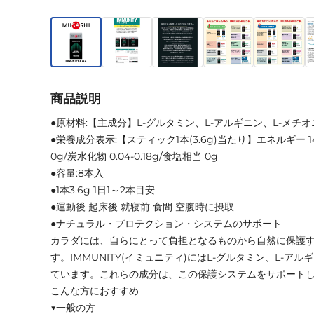
商品説明
●原材料:【主成分】L-グルタミン、L-アルギニン、L-メチオ
●栄養成分表示:【スティック1本(3.6g)当たり】エネルギー 14k
0g/炭水化物 0.04-0.18g/食塩相当 0g
●容量:8本入
●1本3.6g 1日1～2本目安
●運動後 起床後 就寝前 食間 空腹時に摂取
●ナチュラル・プロテクション・システムのサポート
カラダには、自らにとって負担となるものから自然に保護
す。IMMUNITY(イミュニティ)にはL-グルタミン、L-ア
ています。これらの成分は、この保護システムをサポート
こんな方におすすめ
▼一般の方