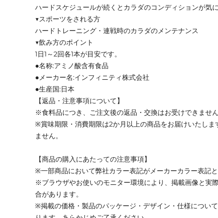
ハードスケジュールが続くとカラダのコンディションが気
▼スポーツをされる方
ハードトレーニング・連戦時のカラダのメンテナンス
▼飲み方のポイント
1日1～2回各1本が目安です。
●名称:アミノ酸含有食品
●メーカー名:インフィニティ株式会社
●生産国:日本
【返品・注意事項について】
※食料品につき、ご注文後の返品・交換はお受けできませ
※賞味期限・消費期限は2か月以上の商品をお届けいたしま
ません。
【商品の購入にあたっての注意事項】
※一部商品において弊社カラー表記がメーカーカラー表記
※ブラウザやお使いのモニター環境により、掲載画像と実
合があります。
※掲載の価格・製品のパッケージ・デザイン・仕様につい
ります。あらかじめご了承ください。