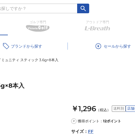
ゴルフ専門
アウトドア専門
ブランド
セール
 イミュニティ スティック 3.6g×8本入
6g×8本入
￥1,296
送料別
店舗
（税込）
獲得ポイント：
12
ポイント
P
サイズ
：
FF