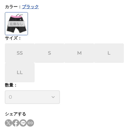
カラー
：
ブラック
サイズ
：
SS
S
M
L
LL
数量：
シェアする