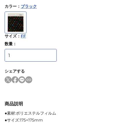
カラー
：
ブラック
サイズ
：
FF
数量：
シェアする
商品説明
●素材:ポリエステルフィルム
●サイズ:175×175mm