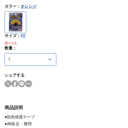
カラー
：
オレンジ
サイズ
：
FF
残り
2
点
数量：
シェアする
商品説明
●筋肉保護テープ
●伸縮:足・腰用