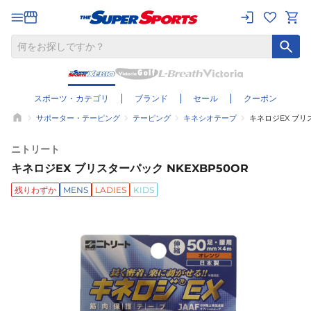
スポーツ・カテゴリ
ブランド
セール
クーポン
サポーター・テーピング
テーピング
キネシオテープ
キネロジEX ブリス
ニトリート
キネロジEX ブリスターパック NKEXBP50OR
残りわずか
MENS
LADIES
KIDS