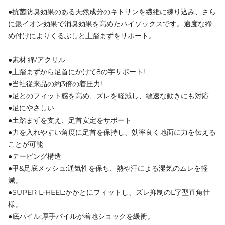
●抗菌防臭効果のある天然成分のキトサンを繊維に練り込み、さら
に銀イオン効果で消臭効果を高めたハイソックスです。適度な締
め付けによりくるぶしと土踏まずをサポート。
●素材:綿/アクリル
●土踏まずから足首にかけて8の字サポート!
●当社従来品の約3倍の着圧力!
●足とのフィット感を高め、ズレを軽減し、敏速な動きにも対応
●足にやさしい
●土踏まずを支え、足首安定をサポート
●力を入れやすい角度に足首を保持し、効率良く地面に力を伝える
ことが可能
●テーピング構造
●甲&足底メッシュ:通気性を保ち、熱や汗による湿気のムレを軽
減。
●SUPER L-HEEL:かかとにフィットし、ズレ抑制のL字型直角仕
様。
●底パイル:厚手パイルが着地ショックを緩衝。