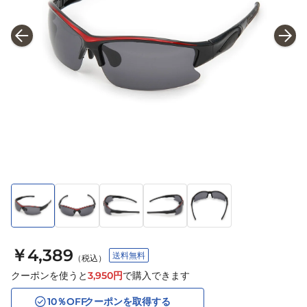
￥4,389
送料無料
（税込）
クーポンを使うと
3,950
円
で購入できます
10
％OFF
クーポンを取得する