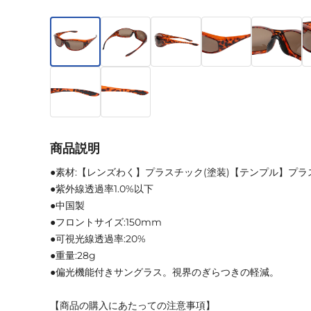
商品説明
●素材:【レンズわく】プラスチック(塗装)【テンプル】プラ
●紫外線透過率1.0%以下
●中国製
●フロントサイズ:150mm
●可視光線透過率:20%
●重量:28g
●偏光機能付きサングラス。視界のぎらつきの軽減。
【商品の購入にあたっての注意事項】