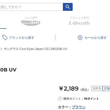
ゴルフ専門
アウトドア専門
ブランド
セール
サングラス Cool Eyes Japan CEJ 28020B UV
20B UV
￥2,189
送料別
店舗
（税込）
獲得ポイント：
19
ポイント
P
カラー
：
ブラウン