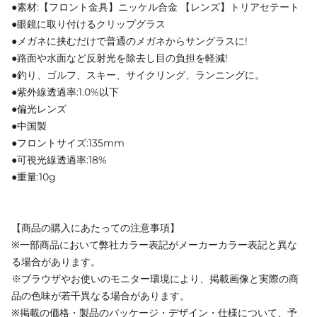
●素材:【フロント金具】ニッケル合金 【レンズ】トリアセテート
●眼鏡に取り付けるクリップグラス
●メガネに挟むだけで普通のメガネからサングラスに!
●路面や水面など反射光を除去し目の負担を軽減!
●釣り、ゴルフ、スキー、サイクリング、ランニングに。
●紫外線透過率:1.0%以下
●偏光レンズ
●中国製
●フロントサイズ:135mm
●可視光線透過率:18%
●重量:10g
【商品の購入にあたっての注意事項】
※一部商品において弊社カラー表記がメーカーカラー表記と異な
る場合があります。
※ブラウザやお使いのモニター環境により、掲載画像と実際の商
品の色味が若干異なる場合があります。
※掲載の価格・製品のパッケージ・デザイン・仕様について、予