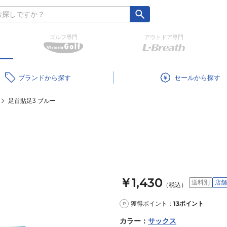
ゴルフ専門
アウトドア専門
ブランド
セール
足首貼足3 ブルー
￥1,430
送料別
店舗
（税込）
獲得ポイント：
13
ポイント
P
カラー
：
サックス