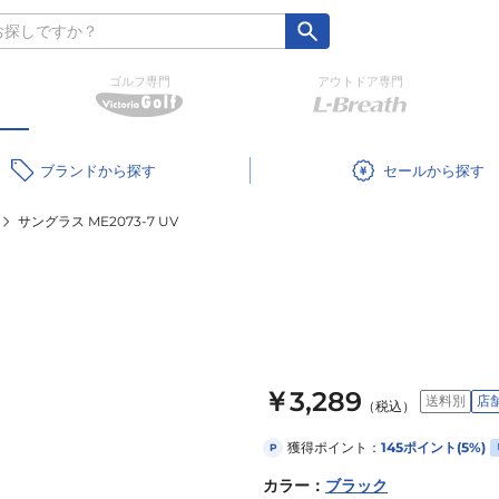
ゴルフ専門
アウトドア専門
ブランド
セール
サングラス ME2073-7 UV
￥3,289
送料別
店
（税込）
獲得ポイント：
145
ポイント
(5%)
P
カラー
：
ブラック