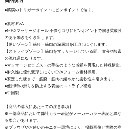
商品説明
●筋膜のトリガーポイントにピンポイントで届く。
●素材:EVA
●MBXマッサージボール:不快なコリにピンポイントで届き柔軟性
のある動きを引き出します。
【硬いゾーン】筋膜・筋肉の深層部を圧迫しほぐします。
【ストライプゾーン】筋肉をマッサージしている間、血液や酸素
の流れ道になります。
●マッサージセラピストの手技のような感覚を再現した特殊構造。
●耐久性に優れ変形しにくいEVAフォーム素材採用。
●安定した硬さで、筋膜・筋肉の緩やかな柔軟性を引き出す。
●使用時の滑りを防止する表面のストライプ構造
●中国製
【商品の購入にあたっての注意事項】
※一部商品において弊社カラー表記がメーカーカラー表記と異な
る場合があります。
※ブラウザやお使いのモニター環境により、掲載画像と実際の商