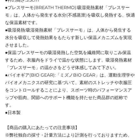
●衿の高さ:5.5cm
●ブレスサーモ(BREATH THERMO):吸湿発熱素材「ブレスサー
モ」は、人体から発生する水分(不感蒸泄)を吸収し発熱する、快適
な保温素材です。
●吸湿発熱:吸湿発熱素材「ブレスサーモ」は、人体から発生する
水分を吸収して発熱効果をもたらす新しい保温メカニズムを実現
させました。
●保温:ブレスサーモの吸湿発熱した空気を繊維間に取りこみ保温
するため、衣服内をドライで温かな状態にします。吸湿発熱素材
「ブレスサーモ」の温かさをどうぞ体感してみて下さい。
●バイオギア(BIO GEAR):「ミズノBIO GEAR」は、運動生理学や
バイオメカニクスの研究に基づいて、素材のストレッチや衣服圧
をコントロールすることにより、スポーツ時のパフォーマンスア
ップや筋肉、関節へのサポート機能を持たせた商品群の総称で
す。
●日本製
【商品の購入にあたっての注意事項】
※弊社独自の採寸・計量方法により計測を行っておりますため、