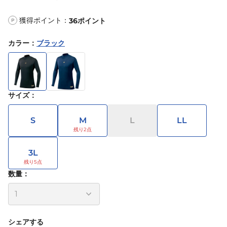
獲得ポイント：
36
ポイント
P
カラー
：
ブラック
サイズ
：
S
M
L
LL
3L
数量：
シェアする