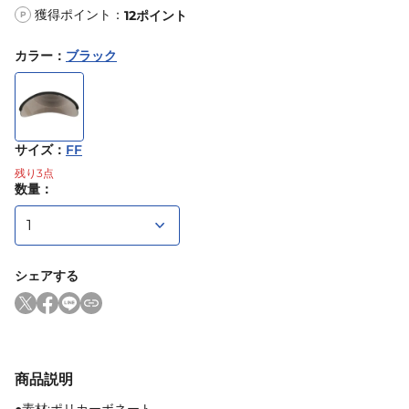
獲得ポイント：
12
ポイント
P
カラー
：
ブラック
サイズ
：
FF
残り
3
点
数量：
シェアする
商品説明