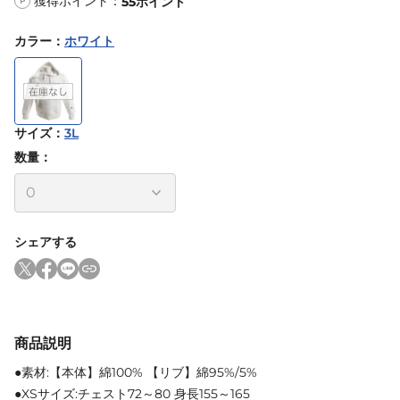
獲得ポイント：
55
ポイント
P
カラー
：
ホワイト
サイズ
：
3L
数量：
シェアする
商品説明
●素材:【本体】綿100% 【リブ】綿95%/5%
●XSサイズ:チェスト72～80 身長155～165