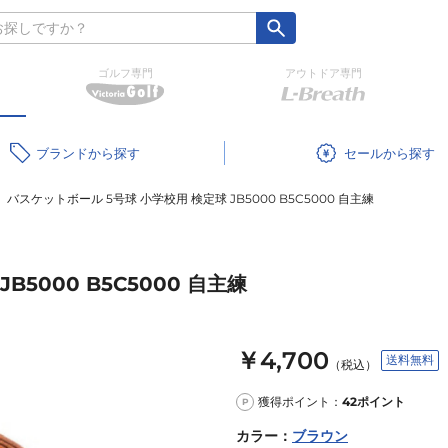
ゴルフ専門
アウトドア専門
ブランド
セール
バスケットボール 5号球 小学校用 検定球 JB5000 B5C5000 自主練
5000 B5C5000 自主練
￥4,700
送料無料
（税込）
獲得ポイント：
42
ポイント
P
カラー
：
ブラウン