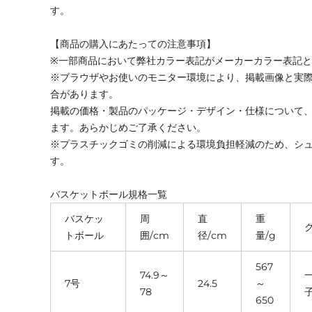
す。
【商品の購入にあたっての注意事項】
※一部商品において弊社カラー表記がメーカーカラー表記
※ブラウザやお使いのモニター環境により、掲載画像と実
合があります。
掲載の価格・製品のパッケージ・デザイン・仕様について
ます。あらかじめご了承ください。
※プラスチックゴミの削減による環境負担軽減のため、シ
す。
バスケットボール規格一覧
バスケッ
周
直
重
トボール
囲/cm
径/cm
量/g
567
74.9～
7号
24.5
～
78
650