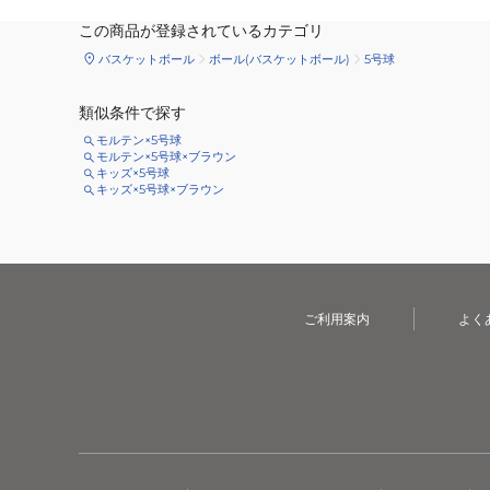
この商品が登録されているカテゴリ
バスケットボール
ボール(バスケットボール)
5号球
類似条件で探す
モルテン×5号球
モルテン×5号球×ブラウン
キッズ×5号球
キッズ×5号球×ブラウン
ご利用案内
よく