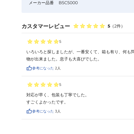
メーカー品番
B5C5000
カスタマーレビュー
5
（
2
件）
5
いろいろと探しましたが、一番安くて、箱も有り、何も
物が出来ました。息子も大喜びでした。
参考になった
2
人
5
対応が早く、包装も丁寧でした。

すごくよかったです。
参考になった
3
人