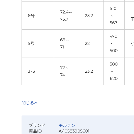
510
72.4～
6号
23.2
～
73.7
567
470
69～
5号
22
～
71
500
580
72～
3×3
23.2
～
74
620
閉じる
ブランド
モルテン
商品ID
A-10583905601