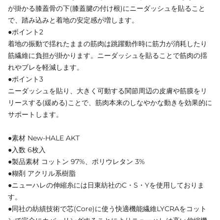
が掛かる膝蓋骨の下(膝蓋腱の付け根)にニーダッシュを貼ること
で、踏み込みと着地の安定感が増します。
●ポイント2
着地の振動で揺れたままの筋肉は跳躍動作時に筋力が消耗したり
筋繊維に負担が掛かります。ニーダッシュを貼ることで筋肉の揺
れやブレを軽減します。
●ポイント3
ニーダッシュを貼り、大きく可動する関節周辺の皮膚や筋膜をリ
リースする(緩める)ことで、筋肉本来のしなやかな動きを効果的に
サポートします。
●素材 New-HALE AKT
●入数 6枚入
●製品素材 コットン 97%、ポリウレタン 3%
●糊剤 アクリル系樹脂
●ニューハレの伸縮糸には日東紡社のC・S・Yを使用しておりま
す。
●同社の紡績技術で芯(Core)に使う快適機能繊維LYCRAをコット