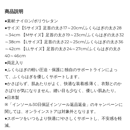
商品説明
●素材:ナイロン/ポリウレタン
●サイズ:【Sサイズ】足首の太さ17～20cm/ふくらはぎの太さ28
～34cm 【Mサイズ】足首の太さ19～23cm/ふくらはぎの太さ32
～38cm 【Lサイズ】足首の太さ22～25cm/ふくらはぎの太さ36
～42cm 【LLサイズ】足首の太さ24～27cm/ふくらはぎの太さ
40～46cm
●両足入り
●ふくらはぎの軽い圧迫・保護に:独自のサポートラインによっ
て、ふくらはぎを優しくサポートします。
●かさばらず、肌あたりがよく、快適な装着感:薄く、衣類とのか
さばりが気になりません。縫い目も少なく、優しい肌あたり。
●日本製
※「インソール30日保証インソール返品返金」のキャンペーンに
関しては、オンラインストアは対象外となります。
●スポーツをいつもより快適に!やさしくサポートし、不安感を軽
減。