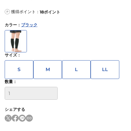
獲得ポイント：
18
ポイント
P
カラー
：
ブラック
サイズ
：
S
M
L
LL
数量：
シェアする