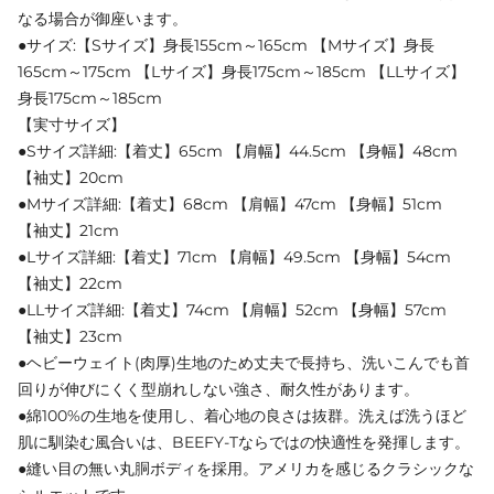
なる場合が御座います。
●サイズ:【Sサイズ】身長155cm～165cm 【Mサイズ】身長
165cm～175cm 【Lサイズ】身長175cm～185cm 【LLサイズ】
身長175cm～185cm
【実寸サイズ】
●Sサイズ詳細:【着丈】65cm 【肩幅】44.5cm 【身幅】48cm
【袖丈】20cm
●Mサイズ詳細:【着丈】68cm 【肩幅】47cm 【身幅】51cm
【袖丈】21cm
●Lサイズ詳細:【着丈】71cm 【肩幅】49.5cm 【身幅】54cm
【袖丈】22cm
●LLサイズ詳細:【着丈】74cm 【肩幅】52cm 【身幅】57cm
【袖丈】23cm
●ヘビーウェイト(肉厚)生地のため丈夫で長持ち、洗いこんでも首
回りが伸びにくく型崩れしない強さ、耐久性があります。
●綿100%の生地を使用し、着心地の良さは抜群。洗えば洗うほど
肌に馴染む風合いは、BEEFY-Tならではの快適性を発揮します。
●縫い目の無い丸胴ボディを採用。アメリカを感じるクラシックな