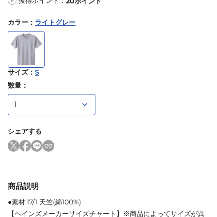
獲得ポイント：
20
ポイント
P
カラー
：
ライトグレー
サイズ
：
S
数量：
シェアする
商品説明
●素材:17/1 天竺(綿100%)
【ヘインズメーカーサイズチャート】※商品によってサイズが異