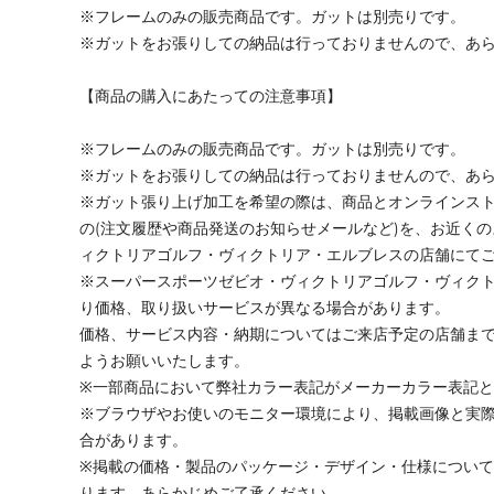
※フレームのみの販売商品です。ガットは別売りです。
※ガットをお張りしての納品は行っておりませんので、あ
【商品の購入にあたっての注意事項】
※フレームのみの販売商品です。ガットは別売りです。
※ガットをお張りしての納品は行っておりませんので、あ
※ガット張り上げ加工を希望の際は、商品とオンラインス
の(注文履歴や商品発送のお知らせメールなど)を、お近く
ィクトリアゴルフ・ヴィクトリア・エルブレスの店舗にて
※スーパースポーツゼビオ・ヴィクトリアゴルフ・ヴィク
り価格、取り扱いサービスが異なる場合があります。
価格、サービス内容・納期についてはご来店予定の店舗ま
ようお願いいたします。
※一部商品において弊社カラー表記がメーカーカラー表記
※ブラウザやお使いのモニター環境により、掲載画像と実
合があります。
※掲載の価格・製品のパッケージ・デザイン・仕様につい
ります。あらかじめご了承ください。