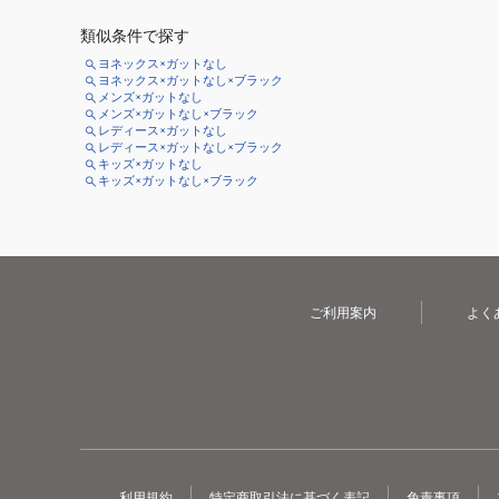
類似条件で探す
ヨネックス×ガットなし
ヨネックス×ガットなし×ブラック
メンズ×ガットなし
メンズ×ガットなし×ブラック
レディース×ガットなし
レディース×ガットなし×ブラック
キッズ×ガットなし
キッズ×ガットなし×ブラック
ご利用案内
よく
利用規約
特定商取引法に基づく表記
免責事項