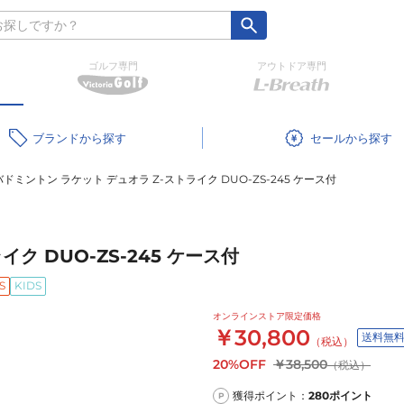
ゴルフ専門
アウトドア専門
ブランド
セール
バドミントン ラケット デュオラ Z-ストライク DUO-ZS-245 ケース付
ク DUO-ZS-245 ケース付
S
KIDS
オンラインストア限定価格
￥30,800
送料無
（税込）
20%OFF
￥38,500
（税込）
獲得ポイント：
280
ポイント
P