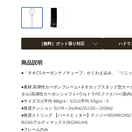
［無料］ガット張り対応
ハドラ
商品説明
●「ネオCSカーボンナノチューブ」がくわえ込み、「ソニ
●素材:高弾性カーボンフレーム+ネオカップスタック型カー
タル/高弾性カーボンシャフト+ウルトラPEファイバー/新内
●サイズ:3U(平均 88g)4・5/2U(平均 93g)4・5
●推奨テンション 3U:19～24(lbs)/2U:20～25(lbs)
●推奨ストリング 【ハードヒッター】ナノジー95(NBG95
BG66アルティマックス(BG66UM)
●フレームのみ