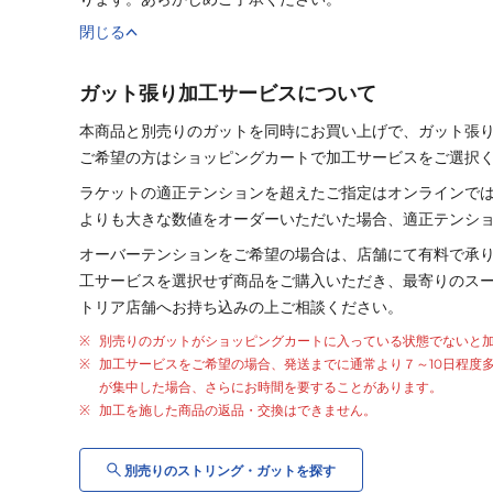
閉じる
ガット張り加工サービスについて
本商品と別売りの
ガット
を同時にお買い上げで、
ガット
張
ご希望の方はショッピングカートで加工サービスをご選択
ラケットの適正テンションを超えたご指定はオンラインで
よりも大きな数値をオーダーいただいた場合、適正テンシ
オーバーテンションをご希望の場合は、店舗にて有料で承
工サービスを選択せず商品をご購入いただき、最寄りのス
トリア店舗へお持ち込みの上ご相談ください。
別売りの
ガット
が
ショッピングカートに入っている状態でないと
加工サービスをご希望の場合、発送までに通常より
７～10日程度
が集中した場合、さらにお時間を要することがあります。
加工を施した商品の返品・交換はできません。
別売りの
ストリング・
ガット
を探す