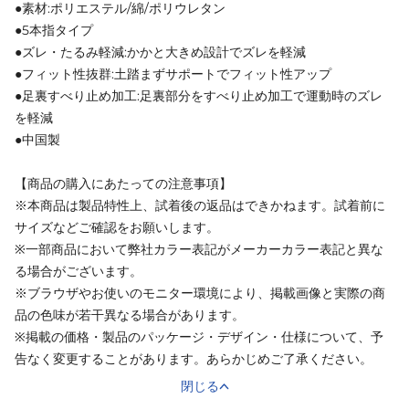
●素材:ポリエステル/綿/ポリウレタン
●5本指タイプ
●ズレ・たるみ軽減:かかと大きめ設計でズレを軽減
●フィット性抜群:土踏まずサポートでフィット性アップ
●足裏すべり止め加工:足裏部分をすべり止め加工で運動時のズレ
を軽減
●中国製
【商品の購入にあたっての注意事項】
※本商品は製品特性上、試着後の返品はできかねます。試着前に
サイズなどご確認をお願いします。
※一部商品において弊社カラー表記がメーカーカラー表記と異な
る場合がございます。
※ブラウザやお使いのモニター環境により、掲載画像と実際の商
品の色味が若干異なる場合があります。
※掲載の価格・製品のパッケージ・デザイン・仕様について、予
告なく変更することがあります。あらかじめご了承ください。
閉じる