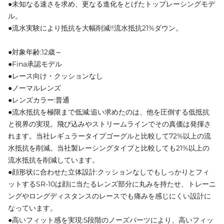
●未知なる速さを求め、更なる進化をとげたトップレーシングモデ
ル。
●流水実験により抵抗を大幅削減!!流水抵抗21%ダウン。
●対象年齢:12歳～
●Fina承認モデル
●レース向け・クッションなし
●ノーマルレンズ
●レンズカラー:普通
●流水抵抗を極限まで低減:追い求めたのは、他を圧倒する低抵抗
と視界の実現。飛び込みやストリームラインでその真価は発揮さ
れます。当社レギュラータイプゴーグルと比較して72%以上の流
水抵抗を削減。当社製レーシングタイプと比較しても21%以上の
流水抵抗を削減しています。
●顔形状に合わせた立体設計:クッションなしでもしっかりとフィ
ットするSR-10は顔に当たるレンズ部分に丸みを持たせ、トレーニ
ングやロングディスタンスのレースでも痛みを感じにくい設計に
なっています。
●高いフィット感を実現:5段階のノーズパーツにより、高いフィッ