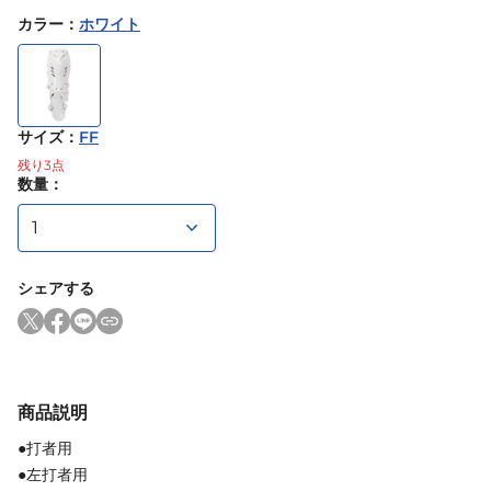
カラー
：
ホワイト
サイズ
：
FF
残り
3
点
数量：
シェアする
商品説明
●打者用
●左打者用