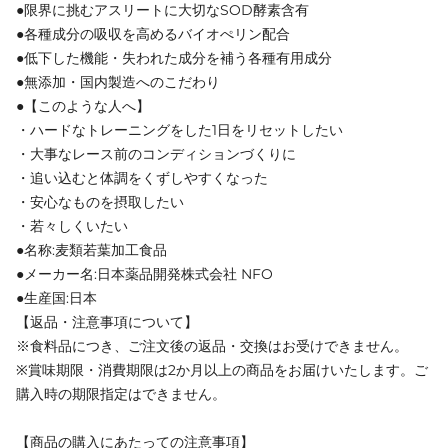
●限界に挑むアスリートに大切なSOD酵素含有
●各種成分の吸収を高めるバイオぺリン配合
●低下した機能・失われた成分を補う各種有用成分
●無添加・国内製造へのこだわり
●【このような人へ】
・ハードなトレーニングをした1日をリセットしたい
・大事なレース前のコンディションづくりに
・追い込むと体調をくずしやすくなった
・安心なものを摂取したい
・若々しくいたい
●名称:麦類若葉加工食品
●メーカー名:日本薬品開発株式会社 NFO
●生産国:日本
【返品・注意事項について】
※食料品につき、ご注文後の返品・交換はお受けできません。
※賞味期限・消費期限は2か月以上の商品をお届けいたします。ご
購入時の期限指定はできません。
【商品の購入にあたっての注意事項】