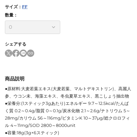
サイズ
：
FF
数量：
シェアする
商品説明
●原材料:大麦若葉エキス(大麦若葉、マルトデキストリン)、高麗人
参、ウコン未、海藻エキス、冬虫夏草エキス、黒こしょう抽出物
●栄養分:(1スティック3gあたり)エネルギー 9.7～12.5kcal/たんぱ
く質 0.2～0.4g/脂質 0～0.1g/炭水化物 2.1～2.6g/ナトリウム 5～
28mg/カリウム 56～116mg/ビタミンK 10～37μg/総クロロフィ
ル 4～11mg/SOD 2800～8000unit
●容量:18g(3g×6スティック)