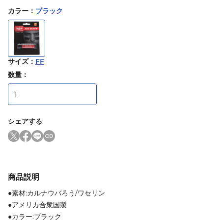
カラー
：
ブラック
サイズ
：
FF
数量：
シェアする
商品説明
●素材:カルナウバろう/ワセリン
●アメリカ合衆国製
●カラー:ブラック