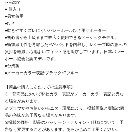
～42cm
●1個入り
●男女兼用
●ひざ
●動きやすくズレにくいバレーボールひざ用サポーター
●初心者から上級者まで幅広く使用できるベーシックモデル。
●衝撃緩衝性を考慮したEVAパッドを内蔵し、レシーブ時の膝への
負担を軽減。心地よいフィット感を追求しています。日本バレー
ボール協会公認モデルです。
●台湾製
●メーカーカラー表記:ブラック×Tブルー
【商品の購入にあたっての注意事項】
※一部商品において弊社カラー表記がメーカーカラー表記と異な
る場合があります。
※ブラウザやお使いのモニター環境により、掲載画像と実際の商
品の色味が若干異なる場合があります。
※掲載の価格・製品のパッケージ・デザイン・仕様について、予
告なく変更することがあります。あらかじめご了承ください。