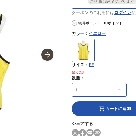
ご利用に条件がございます
クーポンのご利用には
ログイン
が
獲得ポイント：
10
ポイント
P
カラー
：
イエロー
サイズ
：
FF
残り
3
点
数量：
カートに追加
シェアする