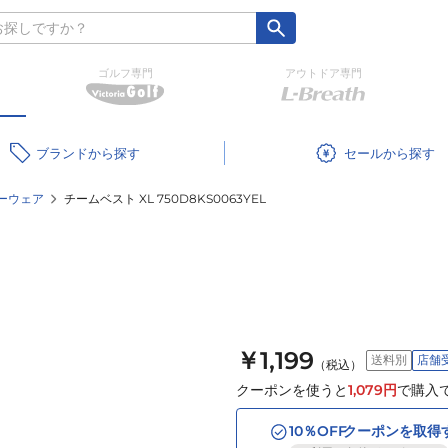
ゴルフ専門
アウトドア専門
ブランド
セール
ーウェア
チームベスト XL 750D8KS0063YEL
￥1,199
送料別
店舗
（税込）
クーポンを使うと
1,079
円
で購入
10
％OFF
クーポンを取得