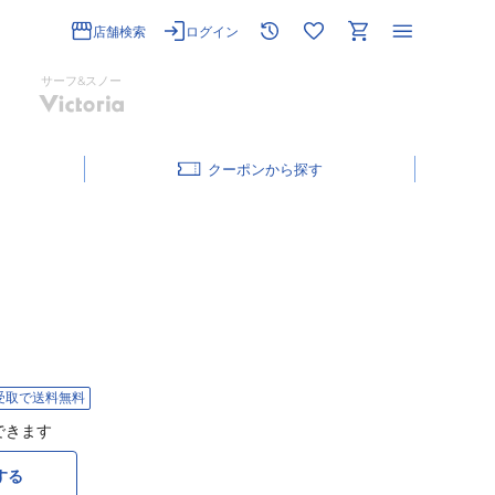
店舗検索
ログイン
サーフ&スノー
クーポン
受取で送料無料
できます
する