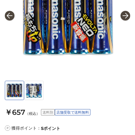
￥657
送料別
店舗受取で送料無料
（税込）
獲得ポイント：
5
ポイント
P