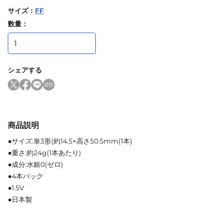
サイズ
：
FF
数量：
シェアする
商品説明
●サイズ:単3形(約14.5×高さ50.5mm(1本)
●重さ:約24g(1本あたり)
●成分:水銀0(ゼロ)
●4本パック
●1.5V
●日本製