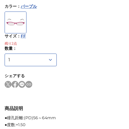
カラー
：
パープル
サイズ
：
FF
残り
2
点
数量：
シェアする
商品説明
●瞳孔距離:(PD)56～64mm
●度数:+1.50