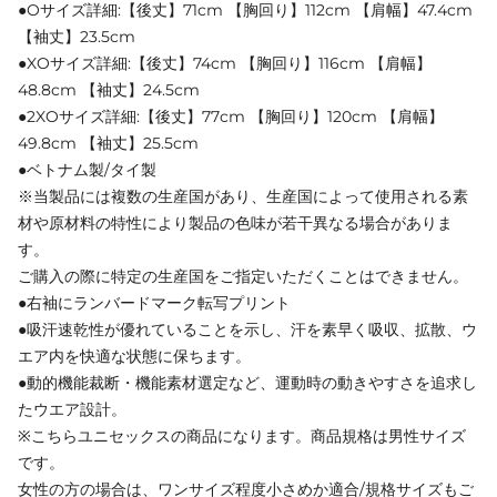
●Oサイズ詳細:【後丈】71cm 【胸回り】112cm 【肩幅】47.4cm
【袖丈】23.5cm
●XOサイズ詳細:【後丈】74cm 【胸回り】116cm 【肩幅】
48.8cm 【袖丈】24.5cm
●2XOサイズ詳細:【後丈】77cm 【胸回り】120cm 【肩幅】
49.8cm 【袖丈】25.5cm
●ベトナム製/タイ製
※当製品には複数の生産国があり、生産国によって使用される素
材や原材料の特性により製品の色味が若干異なる場合がありま
す。
ご購入の際に特定の生産国をご指定いただくことはできません。
●右袖にランバードマーク転写プリント
●吸汗速乾性が優れていることを示し、汗を素早く吸収、拡散、ウ
エア内を快適な状態に保ちます。
●動的機能裁断・機能素材選定など、運動時の動きやすさを追求し
たウエア設計。
※こちらユニセックスの商品になります。商品規格は男性サイズ
です。
女性の方の場合は、ワンサイズ程度小さめか適合/規格サイズもご