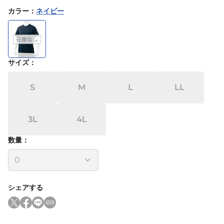
カラー
：
ネイビー
サイズ
：
S
M
L
LL
3L
4L
数量：
シェアする