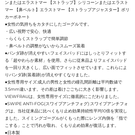
ンまたはエラストマー 【ストラップ】シリコーンまたはエラスト
マー 【鼻ベルト】エラストマー 【ストラップアジャスター】ポリ
カーボネート
●女性の気持ちをカタチにしたゴーグルです。
・広い視野で安心、快適
・らくらくストラップで簡単調節
・鼻ベルトの調整がないからスムーズ装着
●パンダ跡が消えやすい:フェイスパッドにはしっとりフィットす
る「超やわらか素材」を使用。さらに従来品よりフェイスパッド
を一回り大きくし、広い面でフィットさせています。これらによ
りパンダ跡(装着跡)が消えやすくなりました。
●女性専用サイズ:成人の男性と女性の瞳孔間距離は平均数値で
3.5mm違います。その差は着けごごちに大きく影響します。
VIEWFRAUは、女性専用サイズに徹底的にこだわりました。
●SWIPE ANTI-FOG(スワイプアンチフォグ):スワイプアンチフォ
グは、当社従来品に比べくもり止め効果持続性平均10倍を実現し
ました。スイミングゴーグルがくもった際にレンズ内側を「指で
こする」ことで汚れが取れ、くもり止め効果が復活します。
●日本製