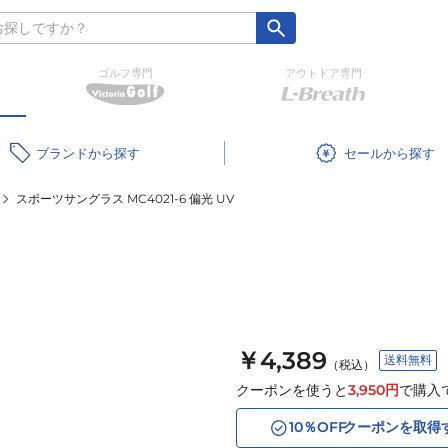
ゴルフ専門
アウトドア専門
ブランド
セール
スポーツサングラス MC4021-6 偏光 UV
￥4,389
送料無料
（税込）
クーポンを使うと
3,950
円
で購入
10
％OFF
クーポンを取得