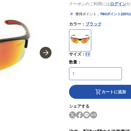
クーポンのご利用には
ログイン
が
獲得ポイント：
780
ポイント
(20%)
P
カラー
：
ブラック
サイズ
：
FF
数量：
カートに追加
シェアする