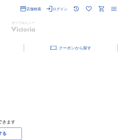
店舗検索
ログイン
サーフ&スノー
クーポン
できます
する