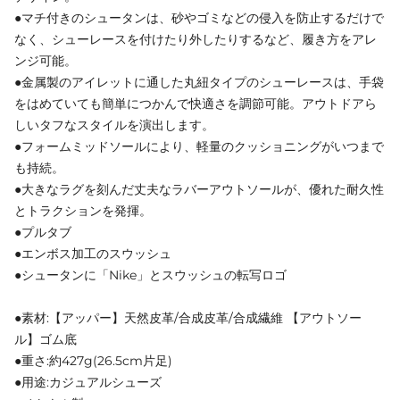
●マチ付きのシュータンは、砂やゴミなどの侵入を防止するだけで
なく、シューレースを付けたり外したりするなど、履き方をアレ
ンジ可能。
●金属製のアイレットに通した丸紐タイプのシューレースは、手袋
をはめていても簡単につかんで快適さを調節可能。アウトドアら
しいタフなスタイルを演出します。
●フォームミッドソールにより、軽量のクッショニングがいつまで
も持続。
●大きなラグを刻んだ丈夫なラバーアウトソールが、優れた耐久性
とトラクションを発揮。
●プルタブ
●エンボス加工のスウッシュ
●シュータンに「Nike」とスウッシュの転写ロゴ
●素材:【アッパー】天然皮革/合成皮革/合成繊維 【アウトソー
ル】ゴム底
●重さ:約427g(26.5cm片足)
●用途:カジュアルシューズ