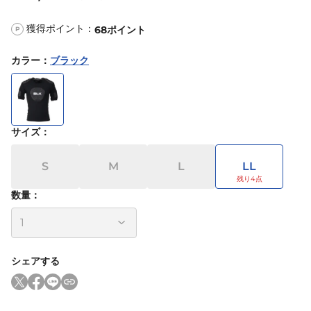
獲得ポイント：
68
ポイント
P
カラー
：
ブラック
サイズ
：
S
M
L
LL
数量：
シェアする