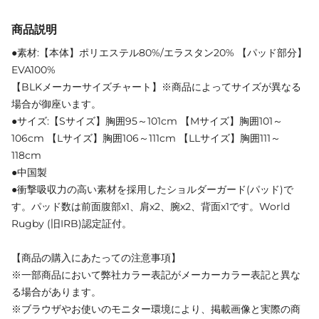
商品説明
●素材:【本体】ポリエステル80%/エラスタン20% 【パッド部分】
EVA100%
【BLKメーカーサイズチャート】※商品によってサイズが異なる
場合が御座います。
●サイズ:【Sサイズ】胸囲95～101cm 【Mサイズ】胸囲101～
106cm 【Lサイズ】胸囲106～111cm 【LLサイズ】胸囲111～
118cm
●中国製
●衝撃吸収力の高い素材を採用したショルダーガード(パッド)で
す。パッド数は前面腹部x1、肩x2、腕x2、背面x1です。World
Rugby (旧IRB)認定証付。
【商品の購入にあたっての注意事項】
※一部商品において弊社カラー表記がメーカーカラー表記と異な
る場合があります。
※ブラウザやお使いのモニター環境により、掲載画像と実際の商