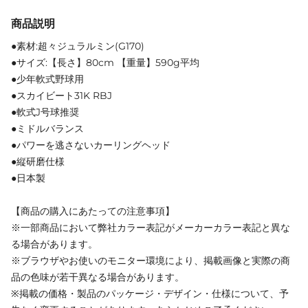
商品説明
●素材:超々ジュラルミン(G170)
●サイズ:【長さ】80cm 【重量】590g平均
●少年軟式野球用
●スカイビート31K RBJ
●軟式J号球推奨
●ミドルバランス
●パワーを逃さないカーリングヘッド
●縦研磨仕様
●日本製
【商品の購入にあたっての注意事項】
※一部商品において弊社カラー表記がメーカーカラー表記と異な
る場合があります。
※ブラウザやお使いのモニター環境により、掲載画像と実際の商
品の色味が若干異なる場合があります。
※掲載の価格・製品のパッケージ・デザイン・仕様について、予