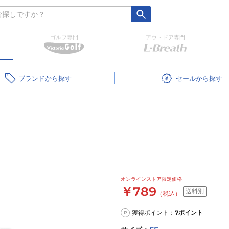
ゴルフ専門
アウトドア専門
ブランド
セール
オンラインストア限定価格
￥789
送料別
（税込）
獲得ポイント：
7
ポイント
P