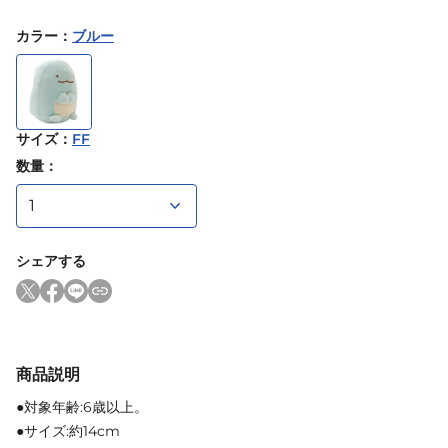
カラー
：
ブルー
サイズ
：
FF
数量：
シェアする
商品説明
●対象年齢:6歳以上。
●サイズ:約14cm