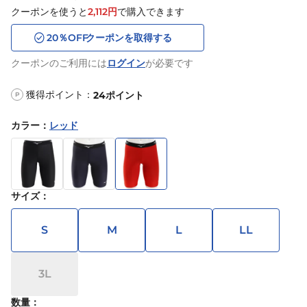
クーポンを使うと
2,112
円
で購入できます
20
％OFF
クーポンを取得する
クーポンのご利用には
ログイン
が必要です
獲得ポイント：
24
ポイント
P
カラー
：
レッド
サイズ
：
S
M
L
LL
3L
数量：