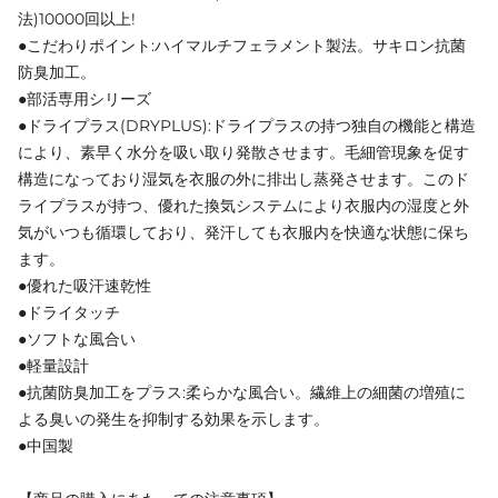
法)10000回以上!
●こだわりポイント:ハイマルチフェラメント製法。サキロン抗菌
防臭加工。
●部活専用シリーズ
●ドライプラス(DRYPLUS):ドライプラスの持つ独自の機能と構造
により、素早く水分を吸い取り発散させます。毛細管現象を促す
構造になっており湿気を衣服の外に排出し蒸発させます。このド
ライプラスが持つ、優れた換気システムにより衣服内の湿度と外
気がいつも循環しており、発汗しても衣服内を快適な状態に保ち
ます。
●優れた吸汗速乾性
●ドライタッチ
●ソフトな風合い
●軽量設計
●抗菌防臭加工をプラス:柔らかな風合い。繊維上の細菌の増殖に
よる臭いの発生を抑制する効果を示します。
●中国製