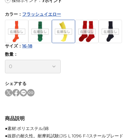
獲得ポイント：
7
ポイント
P
カラー
：
フラッシュイエロー
サイズ
：
16-18
数量：
シェアする
商品説明
●素材:ポリエステル/綿
●抜群の耐久性。耐摩耗試験(JIS L 1096 F-1スチールブレード