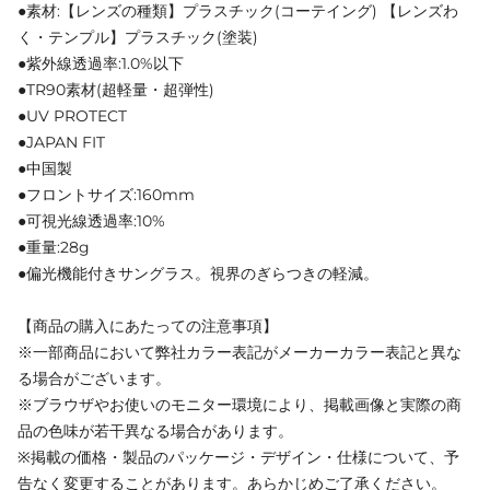
●素材:【レンズの種類】プラスチック(コーテイング) 【レンズわ
く・テンプル】プラスチック(塗装)
●紫外線透過率:1.0%以下
●TR90素材(超軽量・超弾性)
●UV PROTECT
●JAPAN FIT
●中国製
●フロントサイズ:160mm
●可視光線透過率:10%
●重量:28g
●偏光機能付きサングラス。視界のぎらつきの軽減。
【商品の購入にあたっての注意事項】
※一部商品において弊社カラー表記がメーカーカラー表記と異な
る場合がございます。
※ブラウザやお使いのモニター環境により、掲載画像と実際の商
品の色味が若干異なる場合があります。
※掲載の価格・製品のパッケージ・デザイン・仕様について、予
告なく変更することがあります。あらかじめご了承ください。