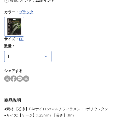
獲得ポイント：
22
ポイント
P
カラー
：
ブラック
サイズ
：
FF
数量：
シェアする
商品説明
●素材:【芯糸】FA/ナイロン/マルチフィラメント+ポリウレタン
●サイズ:【ゲージ】:1.25mm 【長さ】:11m